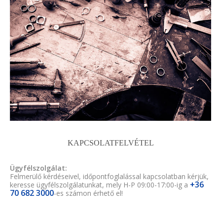
KAPCSOLATFELVÉTEL
Ügyfélszolgálat:
Felmerülő kérdéseivel, időpontfoglalással kapcsolatban kérjük,
+36
keresse ügyfélszolgálatunkat, mely H-P 09:00-17:00-ig a
70 682 3000
-es számon érhető el!