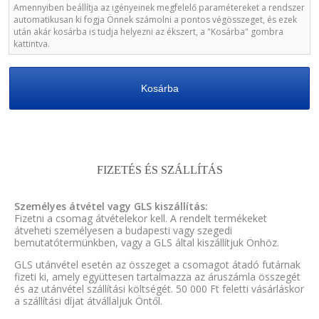
Amennyiben beállítja az igényeinek megfelelő paramétereket a rendszer
automatikusan ki fogja Önnek számolni a pontos végösszeget, és ezek
után akár kosárba is tudja helyezni az ékszert, a "Kosárba" gombra
kattintva.
Kosárba
FIZETÉS ÉS SZÁLLÍTÁS
Személyes átvétel vagy GLS kiszállítás:
Fizetni a csomag átvételekor kell. A rendelt termékeket
átveheti személyesen a budapesti vagy szegedi
bemutatótermünkben, vagy a GLS által kiszállítjuk Önhöz.
GLS utánvétel esetén az összeget a csomagot átadó futárnak
fizeti ki, amely együttesen tartalmazza az áruszámla összegét
és az utánvétel szállítási költségét. 50 000 Ft feletti vásárláskor
a szállítási díjat átvállaljuk Öntől.