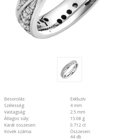
Besorolás:
Exkluzív
Szélesség:
4 mm
Vastagság:
2.5 mm
Átlagos súly:
15.08 g
Karát összesen:
0.712 ct
Kövek száma:
Összesen:
44 db