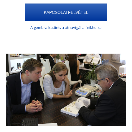
KAPCSOLATFELVÉTEL
A gombra kattintva átnavigál a feil.hu-ra