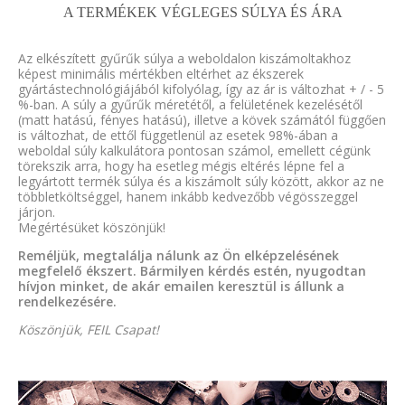
A TERMÉKEK VÉGLEGES SÚLYA ÉS ÁRA
Az elkészített gyűrűk súlya a weboldalon kiszámoltakhoz
képest minimális mértékben eltérhet az ékszerek
gyártástechnológiájából kifolyólag, így az ár is változhat + / - 5
%-ban. A súly a gyűrűk méretétől, a felületének kezelésétől
(matt hatású, fényes hatású), illetve a kövek számától függően
is változhat, de ettől függetlenül az esetek 98%-ában a
weboldal súly kalkulátora pontosan számol, emellett cégünk
törekszik arra, hogy ha esetleg mégis eltérés lépne fel a
legyártott termék súlya és a kiszámolt súly között, akkor az ne
többletköltséggel, hanem inkább kedvezőbb végösszeggel
járjon.
Megértésüket köszönjük!
Reméljük, megtalálja nálunk az Ön elképzelésének
megfelelő ékszert. Bármilyen kérdés estén, nyugodtan
hívjon minket, de akár emailen keresztül is állunk a
rendelkezésére.
Köszönjük, FEIL Csapat!