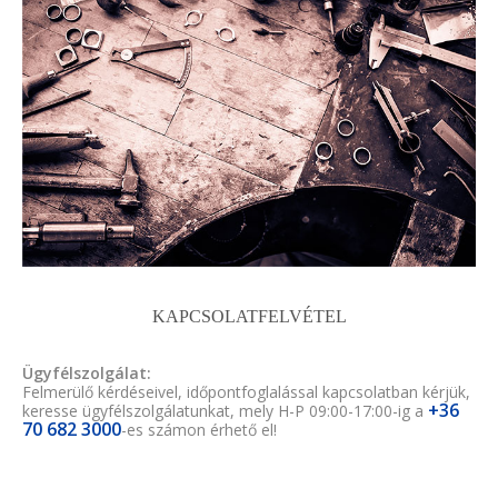
KAPCSOLATFELVÉTEL
Ügyfélszolgálat:
Felmerülő kérdéseivel, időpontfoglalással kapcsolatban kérjük,
+36
keresse ügyfélszolgálatunkat, mely H-P 09:00-17:00-ig a
70 682 3000
-es számon érhető el!