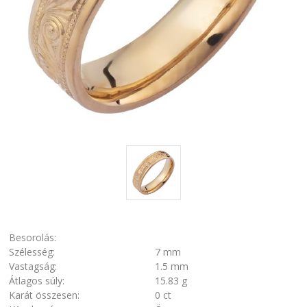
Besorolás:
Szélesség:
7 mm
Vastagság:
1.5 mm
Átlagos súly:
15.83 g
Karát összesen:
0 ct