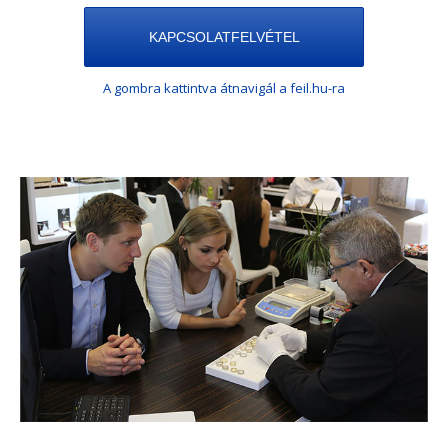
KAPCSOLATFELVÉTEL
A gombra kattintva átnavigál a feil.hu-ra