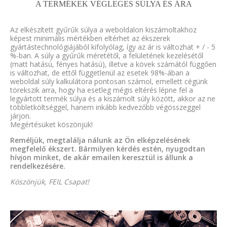
A TERMÉKEK VÉGLEGES SÚLYA ÉS ÁRA
Az elkészített gyűrűk súlya a weboldalon kiszámoltakhoz
képest minimális mértékben eltérhet az ékszerek
gyártástechnológiájából kifolyólag, így az ár is változhat + / - 5
%-ban. A súly a gyűrűk méretétől, a felületének kezelésétől
(matt hatású, fényes hatású), illetve a kövek számától függően
is változhat, de ettől függetlenül az esetek 98%-ában a
weboldal súly kalkulátora pontosan számol, emellett cégünk
törekszik arra, hogy ha esetleg mégis eltérés lépne fel a
legyártott termék súlya és a kiszámolt súly között, akkor az ne
többletköltséggel, hanem inkább kedvezőbb végösszeggel
járjon.
Megértésüket köszönjük!
Reméljük, megtalálja nálunk az Ön elképzelésének
megfelelő ékszert. Bármilyen kérdés estén, nyugodtan
hívjon minket, de akár emailen keresztül is állunk a
rendelkezésére.
Köszönjük, FEIL Csapat!