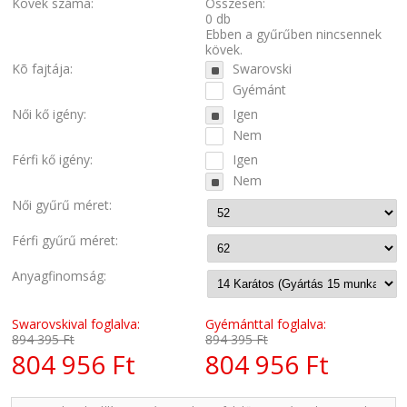
Kövek száma:
Összesen:
0 db
Ebben a gyűrűben nincsennek
kövek.
Kõ fajtája:
Swarovski
Gyémánt
Női kő igény:
Igen
Nem
Férfi kő igény:
Igen
Nem
Női gyűrű méret:
Férfi gyűrű méret:
Anyagfinomság:
Swarovskival foglalva:
Gyémánttal foglalva:
894 395 Ft
894 395 Ft
804 956 Ft
804 956 Ft