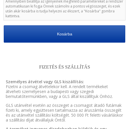
Amennyiben beállítja az igényeinek megfelelő paramétereket a rendszer
automatikusan ki fogja Önnek számolni a pontos végösszeget, és ezek
után akár kosárba is tudja helyezni az ékszert, a "Kosárba" gombra
kattintva.
Kosárba
FIZETÉS ÉS SZÁLLÍTÁS
Személyes átvétel vagy GLS kiszállítás:
Fizetni a csomag átvételekor kell. A rendelt termékeket
átveheti személyesen a budapesti vagy szegedi
bemutatótermünkben, vagy a GLS által kiszállítjuk Önhöz.
GLS utánvétel esetén az összeget a csomagot átadó futárnak
fizeti ki, amely együttesen tartalmazza az áruszámla összegét
és az utánvétel szállítási költségét. 50 000 Ft feletti vásárláskor
a szállítási díjat átvállaljuk Öntől.
A terméket ingyenes díszdobozban küldjük és egy