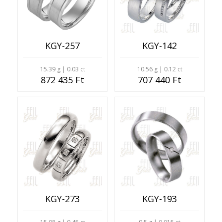
KGY-257
KGY-142
15.39 g | 0.03 ct
10.56 g | 0.12 ct
872 435 Ft
707 440 Ft
KGY-273
KGY-193