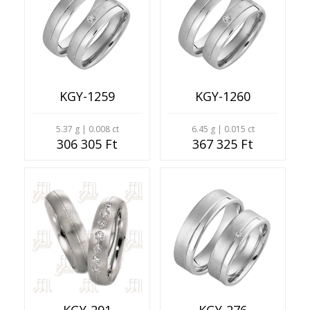
KGY-1259
KGY-1260
5.37 g | 0.008 ct
6.45 g | 0.015 ct
306 305 Ft
367 325 Ft