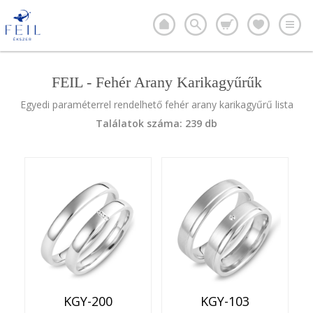
FEIL - Fehér Arany Karikagyűrűk
Egyedi paraméterrel rendelhető fehér arany karikagyűrű lista
Találatok száma: 239 db
KGY-200
KGY-103