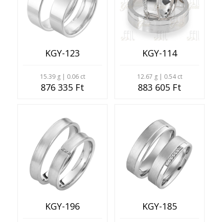
KGY-123
KGY-114
15.39 g | 0.06 ct
12.67 g | 0.54 ct
876 335 Ft
883 605 Ft
KGY-196
KGY-185