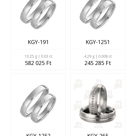
KGY-191
KGY-1251
10.25 g | 0.03 ct
4.29 g | 0.008 ct
582 025 Ft
245 285 Ft
KGY-1252
KGY-265