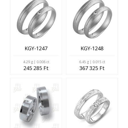
KGY-1247
KGY-1248
4.29 g | 0.008 ct
6.45 g | 0.015 ct
245 285 Ft
367 325 Ft