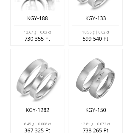
KGY-188
KGY-133
12.67 g | 0.03 ct
10.56 g | 0.02 ct
730 355 Ft
599 540 Ft
KGY-1282
KGY-150
6.45 g | 0.008 ct
12.81 g | 0.072 ct
367 325 Ft
738 265 Ft