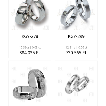
KGY-278
KGY-299
15.39 g | 0.03 ct
12.81 g | 0.06 ct
884 035 Ft
730 565 Ft