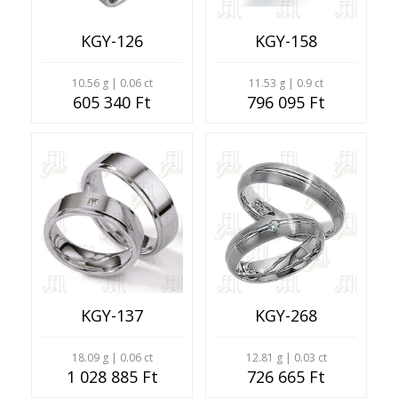
KGY-126
KGY-158
10.56 g | 0.06 ct
11.53 g | 0.9 ct
605 340 Ft
796 095 Ft
KGY-137
KGY-268
18.09 g | 0.06 ct
12.81 g | 0.03 ct
1 028 885 Ft
726 665 Ft