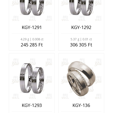
KGY-1291
KGY-1292
4.29 g | 0.008 ct
5.37 g | 0.01 ct
245 285 Ft
306 305 Ft
KGY-1293
KGY-136