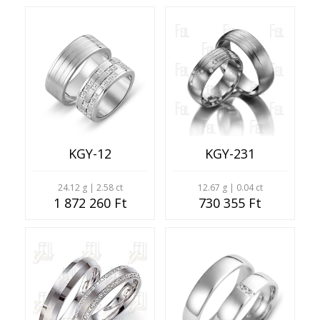
KGY-12
KGY-231
24.12 g | 2.58 ct
12.67 g | 0.04 ct
1 872 260 Ft
730 355 Ft