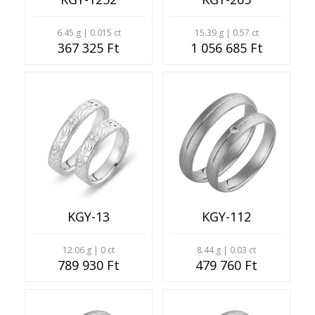
6.45 g | 0.015 ct
15.39 g | 0.57 ct
367 325 Ft
1 056 685 Ft
KGY-13
KGY-112
12.06 g | 0 ct
8.44 g | 0.03 ct
789 930 Ft
479 760 Ft