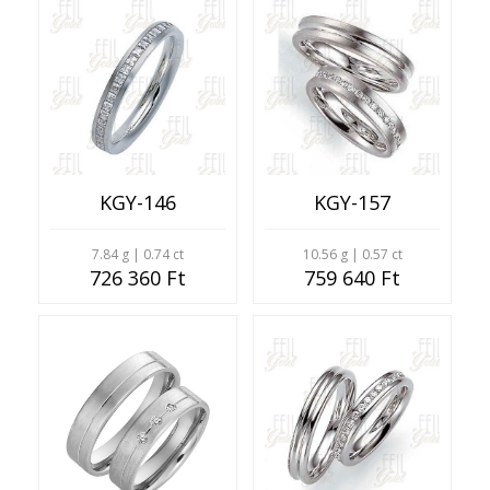
KGY-146
KGY-157
7.84 g | 0.74 ct
10.56 g | 0.57 ct
726 360 Ft
759 640 Ft