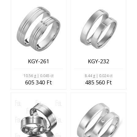
KGY-261
KGY-232
10.56 g | 0.045 ct
8.44 g | 0.024 ct
605 340 Ft
485 560 Ft