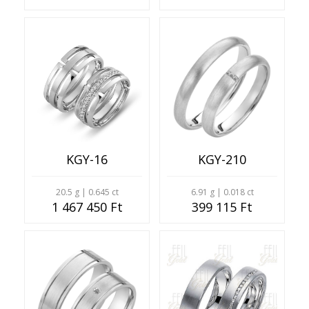
KGY-16
KGY-210
20.5 g | 0.645 ct
6.91 g | 0.018 ct
1 467 450 Ft
399 115 Ft