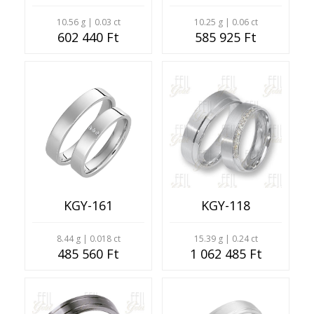
10.56 g | 0.03 ct
10.25 g | 0.06 ct
602 440 Ft
585 925 Ft
KGY-161
KGY-118
8.44 g | 0.018 ct
15.39 g | 0.24 ct
485 560 Ft
1 062 485 Ft