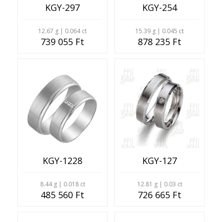
KGY-297
KGY-254
12.67 g | 0.064 ct
15.39 g | 0.045 ct
739 055 Ft
878 235 Ft
KGY-1228
KGY-127
8.44 g | 0.018 ct
12.81 g | 0.03 ct
485 560 Ft
726 665 Ft