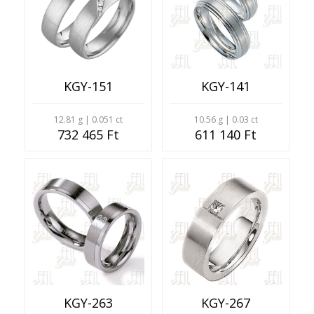
KGY-151
KGY-141
12.81 g | 0.051 ct
10.56 g | 0.03 ct
732 465 Ft
611 140 Ft
KGY-263
KGY-267