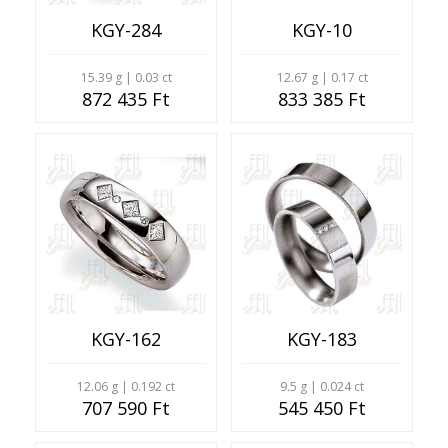
KGY-284
KGY-10
15.39 g | 0.03 ct
12.67 g | 0.17 ct
872 435 Ft
833 385 Ft
KGY-162
KGY-183
12.06 g | 0.192 ct
9.5 g | 0.024 ct
707 590 Ft
545 450 Ft