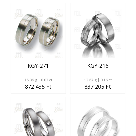
KGY-271
KGY-216
15.39 g | 0.03 ct
12.67 g | 0.16 ct
872 435 Ft
837 205 Ft