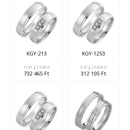
KGY-213
KGY-1253
12.81 g | 0.09 ct
5.37 g | 0.024 ct
732 465 Ft
312 105 Ft