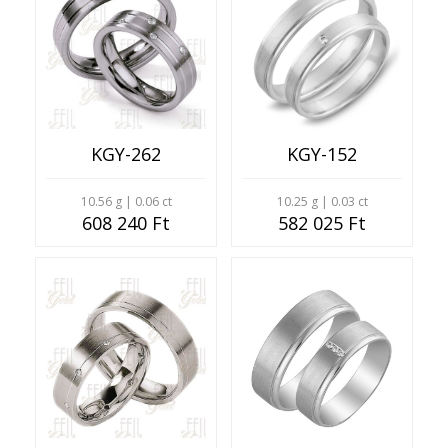
KGY-262
KGY-152
10.56 g | 0.06 ct
10.25 g | 0.03 ct
608 240 Ft
582 025 Ft