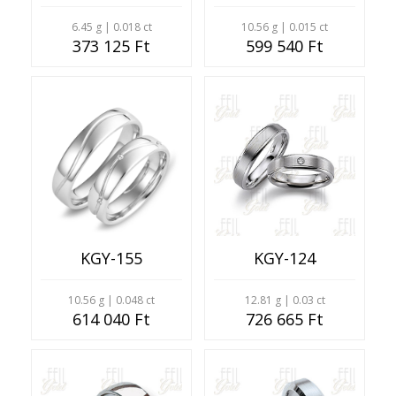
6.45 g | 0.018 ct
10.56 g | 0.015 ct
373 125 Ft
599 540 Ft
KGY-155
KGY-124
10.56 g | 0.048 ct
12.81 g | 0.03 ct
614 040 Ft
726 665 Ft