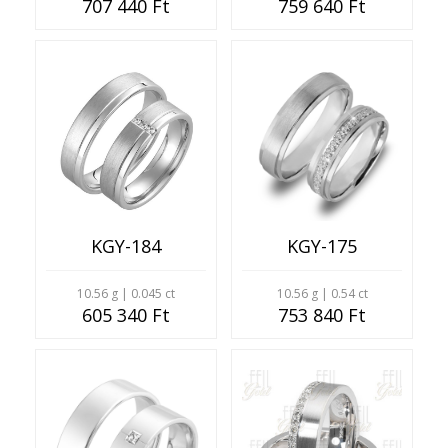
707 440 Ft
759 640 Ft
KGY-184
KGY-175
10.56 g | 0.045 ct
10.56 g | 0.54 ct
605 340 Ft
753 840 Ft