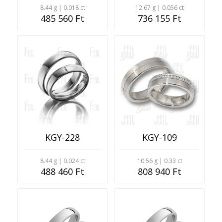
8.44 g | 0.018 ct
12.67 g | 0.056 ct
485 560 Ft
736 155 Ft
KGY-228
KGY-109
8.44 g | 0.024 ct
10.56 g | 0.33 ct
488 460 Ft
808 940 Ft