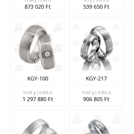
15.08 g | 0.45 ct
9.5 g | 0.015 ct
873 020 Ft
539 650 Ft
KGY-100
KGY-217
22.92 g | 0.063 ct
12.67 g | 0.352 ct
1 297 880 Ft
906 805 Ft