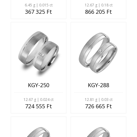
6.45 g | 0.015 ct
12.67 g | 0.18 ct
367 325 Ft
866 205 Ft
KGY-250
KGY-288
12.67 g | 0.024 ct
12.81 g | 0.03 ct
724 555 Ft
726 665 Ft