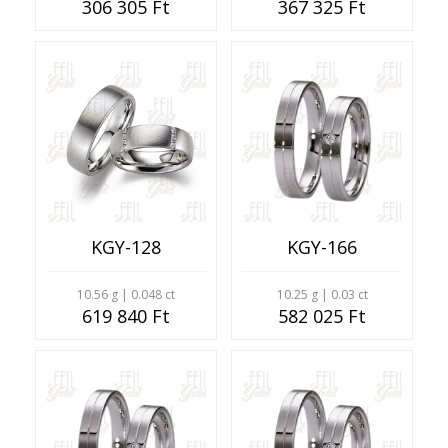
306 305 Ft
367 325 Ft
KGY-128
KGY-166
10.56 g | 0.048 ct
10.25 g | 0.03 ct
619 840 Ft
582 025 Ft